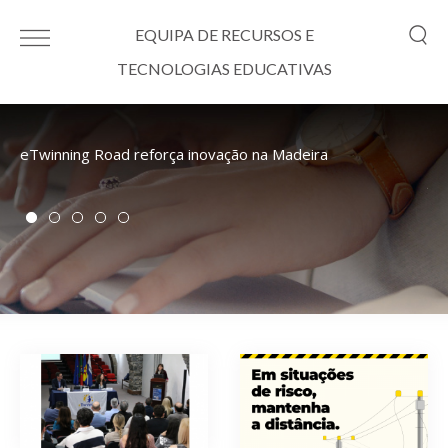
Passar para o conteúdo principal
EQUIPA DE RECURSOS E
TECNOLOGIAS EDUCATIVAS
eTwinning Road reforça inovação na Madeira
E-
ju