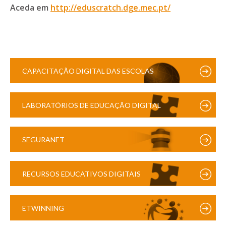
Aceda em
http://eduscratch.dge.mec.pt/
CAPACITAÇÃO DIGITAL DAS ESCOLAS
LABORATÓRIOS DE EDUCAÇÃO DIGITAL
SEGURANET
RECURSOS EDUCATIVOS DIGITAIS
ETWINNING