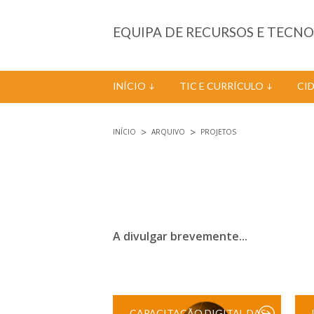
Passar para o conteúdo principal
EQUIPA DE RECURSOS E TECN
INÍCIO
TIC E CURRÍCULO
CI
INÍCIO
ARQUIVO
PROJETOS
Está aqui
A divulgar brevemente...
CAPACITAÇÃO DIGITAL DAS