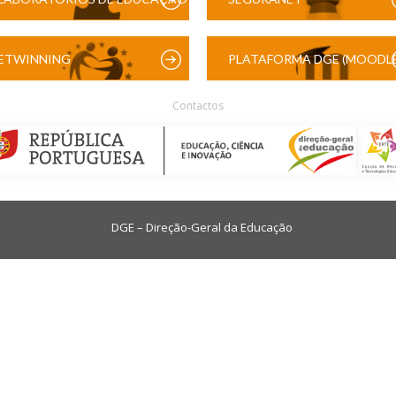
DIGITAL
ETWINNING
PLATAFORMA DGE (MOODLE
Contactos
DGE – Direção-Geral da Educação