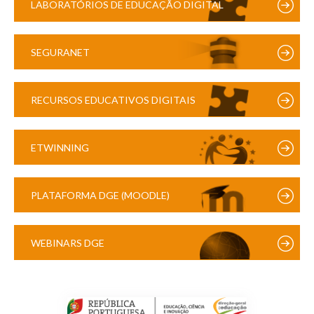
LABORATÓRIOS DE EDUCAÇÃO DIGITAL
SEGURANET
RECURSOS EDUCATIVOS DIGITAIS
ETWINNING
PLATAFORMA DGE (MOODLE)
WEBINARS DGE