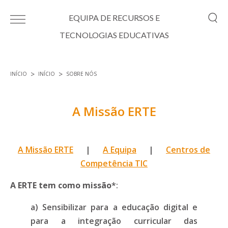
Passar para o conteúdo principal
EQUIPA DE RECURSOS E
TECNOLOGIAS EDUCATIVAS
INÍCIO
INÍCIO
SOBRE NÓS
Está aqui
A Missão ERTE
A Missão ERTE
|
A Equipa
|
Centros de
Competência TIC
A ERTE tem como missão
*:
a) Sensibilizar para a educação digital e
para a integração curricular das