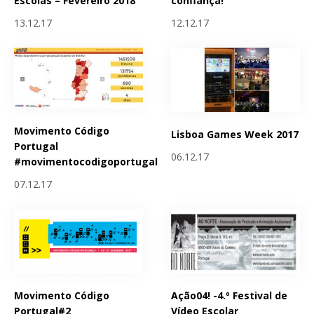
Escolas – Fevereiro 2018
confiança!
13.12.17
12.12.17
Movimento Código
Lisboa Games Week 2017
Portugal
06.12.17
#movimentocodigoportugal
07.12.17
Movimento Código
Ação04! -4.º Festival de
Portugal#2
Vídeo Escolar