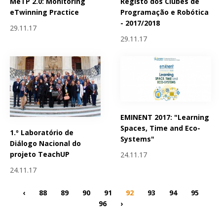
MeTP 2.0: Monitoring
Registo dos Clubes de
eTwinning Practice
Programação e Robótica
- 2017/2018
29.11.17
29.11.17
EMINENT 2017: "Learning
Spaces, Time and Eco-
1.º Laboratório de
Systems"
Diálogo Nacional do
projeto TeachUP
24.11.17
24.11.17
‹
88
89
90
91
92
93
94
95
96
›