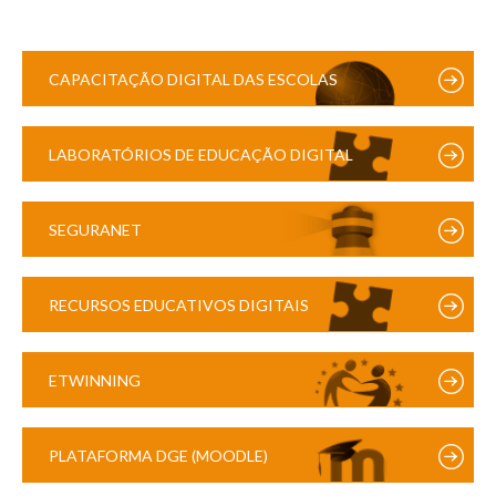
CAPACITAÇÃO DIGITAL DAS ESCOLAS
LABORATÓRIOS DE EDUCAÇÃO DIGITAL
SEGURANET
RECURSOS EDUCATIVOS DIGITAIS
ETWINNING
PLATAFORMA DGE (MOODLE)