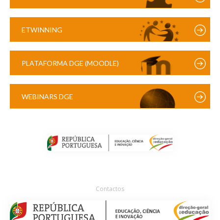
ETWINNING
PLATAFORMA DGE (MOODLE)
WEBINARS DGE
Contactos