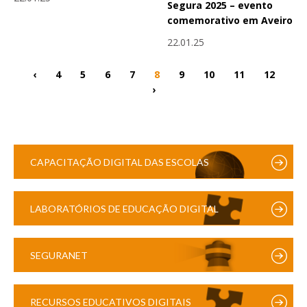
Segura 2025 – evento
comemorativo em Aveiro
22.01.25
‹
4
5
6
7
8
9
10
11
12
›
CAPACITAÇÃO DIGITAL DAS ESCOLAS
LABORATÓRIOS DE EDUCAÇÃO DIGITAL
SEGURANET
RECURSOS EDUCATIVOS DIGITAIS