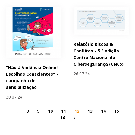
Relatório Riscos &
Conflitos – 5.ª edição
Centro Nacional de
Cibersegurança (CNCS)
“Não à Violência Online!
26.07.24
Escolhas Conscientes" –
campanha de
sensibilização
30.07.24
‹
8
9
10
11
12
13
14
15
16
›