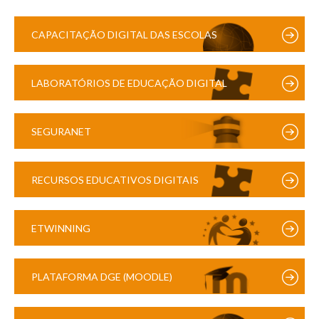
CAPACITAÇÃO DIGITAL DAS ESCOLAS
LABORATÓRIOS DE EDUCAÇÃO DIGITAL
SEGURANET
RECURSOS EDUCATIVOS DIGITAIS
ETWINNING
PLATAFORMA DGE (MOODLE)