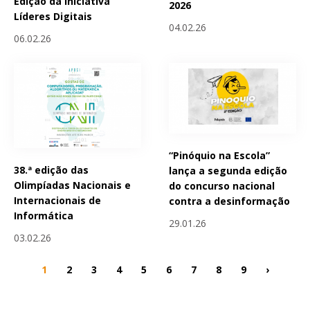
Edição da Iniciativa
2026
Líderes Digitais
04.02.26
06.02.26
“Pinóquio na Escola”
38.ª edição das
lança a segunda edição
Olimpíadas Nacionais e
do concurso nacional
Internacionais de
contra a desinformação
Informática
29.01.26
03.02.26
1
2
3
4
5
6
7
8
9
›