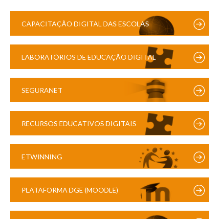
CAPACITAÇÃO DIGITAL DAS ESCOLAS
LABORATÓRIOS DE EDUCAÇÃO DIGITAL
SEGURANET
RECURSOS EDUCATIVOS DIGITAIS
ETWINNING
PLATAFORMA DGE (MOODLE)