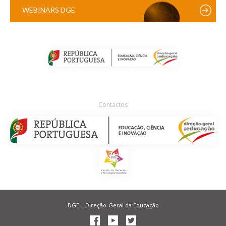
WEBINARS DGE
Contactos
DGE – Direção-Geral da Educação