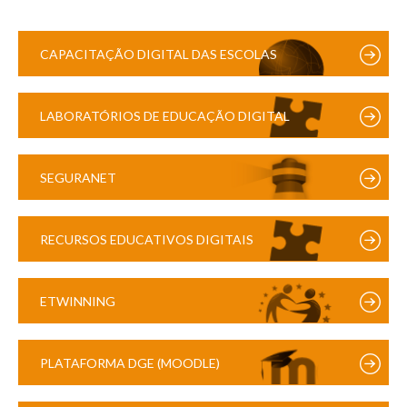
CAPACITAÇÃO DIGITAL DAS ESCOLAS
LABORATÓRIOS DE EDUCAÇÃO DIGITAL
SEGURANET
RECURSOS EDUCATIVOS DIGITAIS
ETWINNING
PLATAFORMA DGE (MOODLE)