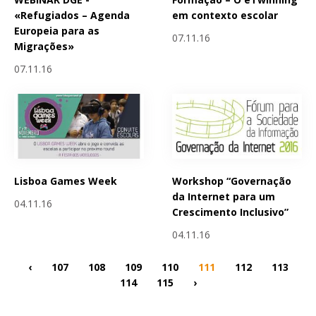
«Refugiados – Agenda
em contexto escolar
Europeia para as
07.11.16
Migrações»
07.11.16
Lisboa Games Week
Workshop “Governação
da Internet para um
04.11.16
Crescimento Inclusivo”
04.11.16
‹
107
108
109
110
111
112
113
114
115
›