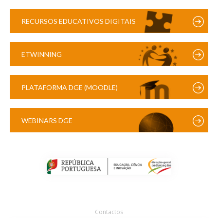
RECURSOS EDUCATIVOS DIGITAIS
ETWINNING
PLATAFORMA DGE (MOODLE)
WEBINARS DGE
Contactos