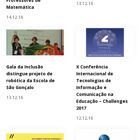
Professores de
13.12.16
Matemática
14.12.16
Gala da Inclusão
X Conferência
distingue projeto de
Internacional de
robótica da Escola de
Tecnologias de
São Gonçalo
Informação e
Comunicação na
13.12.16
Educação – Challenges
2017
12.12.16