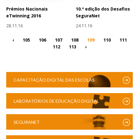
Prémios Nacionais
10.ª edição dos Desafios
eTwinning 2016
SeguraNet
28.11.16
24.11.16
‹
105
106
107
108
109
110
111
112
113
›
CAPACITAÇÃO DIGITAL DAS ESCOLAS
LABORATÓRIOS DE EDUCAÇÃO DIGITAL
SEGURANET