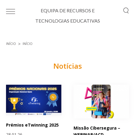
Passar para o conteúdo principal
EQUIPA DE RECURSOS E
TECNOLOGIAS EDUCATIVAS
INÍCIO
INÍCIO
Está aqui
Notícias
Páginas
Prémios eTwinning 2025
Missão Cibersegura –
WEBINAR/ACD
28.01.26