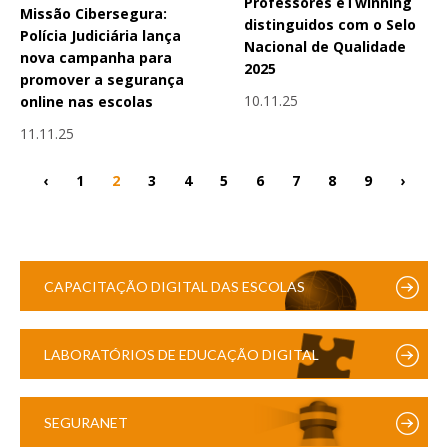
Professores eTwinning
Missão Cibersegura:
distinguidos com o Selo
Polícia Judiciária lança
Nacional de Qualidade
nova campanha para
2025
promover a segurança
10.11.25
online nas escolas
11.11.25
‹
1
2
3
4
5
6
7
8
9
›
CAPACITAÇÃO DIGITAL DAS ESCOLAS
LABORATÓRIOS DE EDUCAÇÃO DIGITAL
SEGURANET