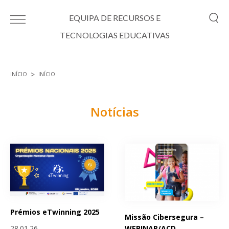
Passar para o conteúdo principal
EQUIPA DE RECURSOS E
TECNOLOGIAS EDUCATIVAS
INÍCIO
INÍCIO
Está aqui
Notícias
Páginas
Prémios eTwinning 2025
Missão Cibersegura –
WEBINAR/ACD
28.01.26