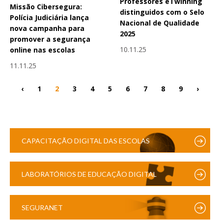
Professores eTwinning
Missão Cibersegura:
distinguidos com o Selo
Polícia Judiciária lança
Nacional de Qualidade
nova campanha para
2025
promover a segurança
10.11.25
online nas escolas
11.11.25
‹
1
2
3
4
5
6
7
8
9
›
CAPACITAÇÃO DIGITAL DAS ESCOLAS
LABORATÓRIOS DE EDUCAÇÃO DIGITAL
SEGURANET