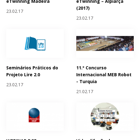
eTwinning Madeira
eTwinning – Alpiarça
(2017)
23.02.17
23.02.17
Seminários Práticos do
11.º Concurso
Projeto Lire 2.0
Internacional MEB Robot
- Turquia
23.02.17
21.02.17