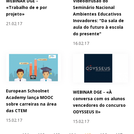
WEBINAR DGE -
Videodifusão do
«Trabalho de e por
Seminário Nacional
projeto»
Ambientes Educativos
Inovadores: "Da sala de
21.02.17
aula do futuro à escola
do presente"
16.02.17
European Schoolnet
WEBINAR DGE - «À
Academy lança MOOC
conversa com os alunos
sobre carreiras na área
vencedores do concurso
das CTEM
ODYSSEUS II»
15.02.17
15.02.17