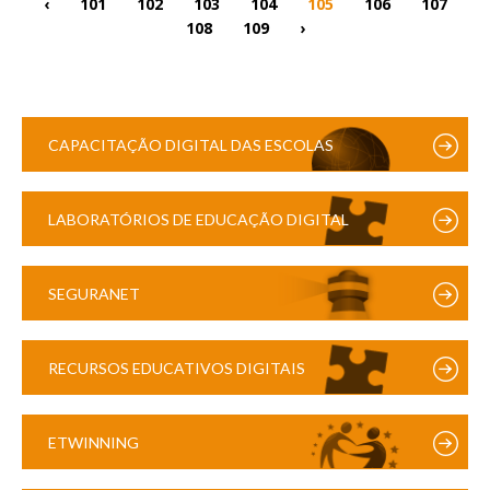
‹
101
102
103
104
105
106
107
108
109
›
CAPACITAÇÃO DIGITAL DAS ESCOLAS
LABORATÓRIOS DE EDUCAÇÃO DIGITAL
SEGURANET
RECURSOS EDUCATIVOS DIGITAIS
ETWINNING