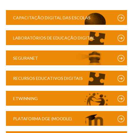
CAPACITAÇÃO DIGITAL DAS ESCOLAS
LABORATÓRIOS DE EDUCAÇÃO DIGITAL
SEGURANET
RECURSOS EDUCATIVOS DIGITAIS
ETWINNING
PLATAFORMA DGE (MOODLE)