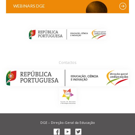
WEBINARS DGE
Contactos
DGE – Direção-Geral da Educação