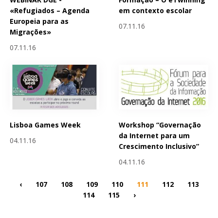
«Refugiados – Agenda
em contexto escolar
Europeia para as
07.11.16
Migrações»
07.11.16
Lisboa Games Week
Workshop “Governação
da Internet para um
04.11.16
Crescimento Inclusivo”
04.11.16
‹
107
108
109
110
111
112
113
114
115
›