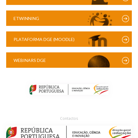
ETWINNING
PLATAFORMA DGE (MOODLE)
WEBINARS DGE
Contactos