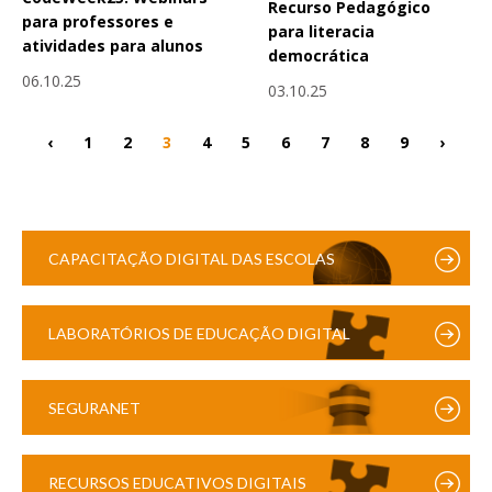
Recurso Pedagógico
para professores e
para literacia
atividades para alunos
democrática
06.10.25
03.10.25
‹
1
2
3
4
5
6
7
8
9
›
CAPACITAÇÃO DIGITAL DAS ESCOLAS
LABORATÓRIOS DE EDUCAÇÃO DIGITAL
SEGURANET
RECURSOS EDUCATIVOS DIGITAIS