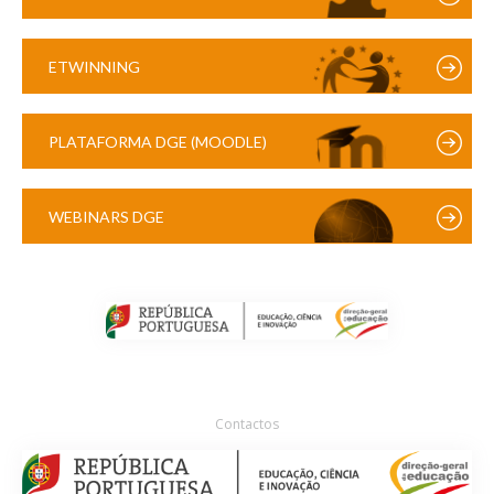
ETWINNING
PLATAFORMA DGE (MOODLE)
WEBINARS DGE
Contactos