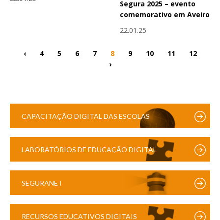
Segura 2025 – evento
comemorativo em Aveiro
22.01.25
‹
4
5
6
7
8
9
10
11
12
›
CAPACITAÇÃO DIGITAL DAS ESCOLAS
LABORATÓRIOS DE EDUCAÇÃO DIGITAL
SEGURANET
RECURSOS EDUCATIVOS DIGITAIS