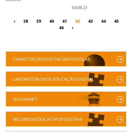
04.06.21
‹
38
39
40
41
42
43
44
45
46
›
CAPACITAÇÃO DIGITAL DAS ESCOLAS
LABORATÓRIOS DE EDUCAÇÃO DIGITAL
SEGURANET
RECURSOS EDUCATIVOS DIGITAIS