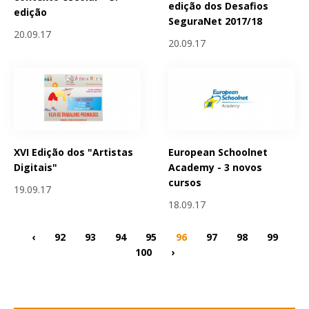
edição dos Desafios
edição
SeguraNet 2017/18
20.09.17
20.09.17
XVI Edição dos "Artistas
European Schoolnet
Digitais"
Academy - 3 novos
cursos
19.09.17
18.09.17
‹
92
93
94
95
96
97
98
99
100
›