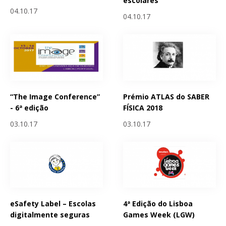
escolares
04.10.17
04.10.17
“The Image Conference”
Prémio ATLAS do SABER
- 6ª edição
FÍSICA 2018
03.10.17
03.10.17
eSafety Label – Escolas
4ª Edição do Lisboa
digitalmente seguras
Games Week (LGW)