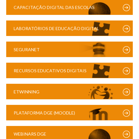
CAPACITAÇÃO DIGITAL DAS ESCOLAS
LABORATÓRIOS DE EDUCAÇÃO DIGITAL
SEGURANET
RECURSOS EDUCATIVOS DIGITAIS
ETWINNING
PLATAFORMA DGE (MOODLE)
WEBINARS DGE