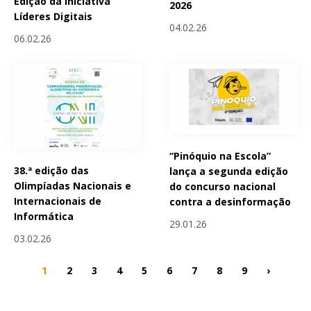
Edição da Iniciativa
2026
Líderes Digitais
04.02.26
06.02.26
“Pinóquio na Escola”
38.ª edição das
lança a segunda edição
Olimpíadas Nacionais e
do concurso nacional
Internacionais de
contra a desinformação
Informática
29.01.26
03.02.26
1
2
3
4
5
6
7
8
9
›