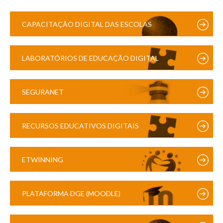
CAPACITAÇÃO DIGITAL DAS ESCOLAS
LABORATÓRIOS DE EDUCAÇÃO DIGITAL
SEGURANET
RECURSOS EDUCATIVOS DIGITAIS
ETWINNING
PLATAFORMA DGE (MOODLE)