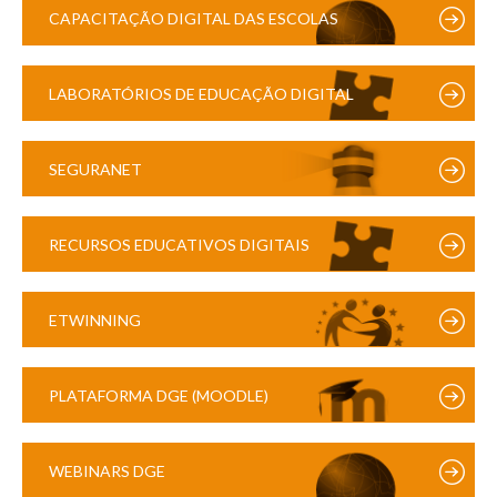
CAPACITAÇÃO DIGITAL DAS ESCOLAS
LABORATÓRIOS DE EDUCAÇÃO DIGITAL
SEGURANET
RECURSOS EDUCATIVOS DIGITAIS
ETWINNING
PLATAFORMA DGE (MOODLE)
WEBINARS DGE