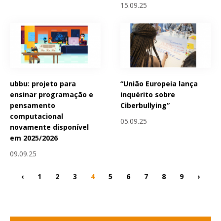
15.09.25
ubbu: projeto para
“União Europeia lança
ensinar programação e
inquérito sobre
pensamento
Ciberbullying”
computacional
05.09.25
novamente disponível
em 2025/2026
09.09.25
‹
1
2
3
4
5
6
7
8
9
›