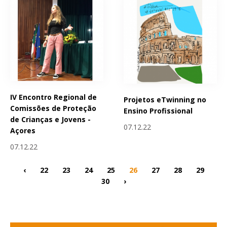
IV Encontro Regional de
Projetos eTwinning no
Comissões de Proteção
Ensino Profissional
de Crianças e Jovens -
07.12.22
Açores
07.12.22
‹
22
23
24
25
26
27
28
29
30
›