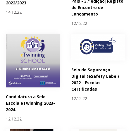
Pais - 3.ª edição|Registo
2022/2023
do Encontro de
14.12.22
Lançamento
12.12.22
Selo de Segurança
Digital (eSafety Label)
2022 - Escolas
Certificadas
Candidatura a Selo
12.12.22
Escola eTwinning 2023-
2024
12.12.22