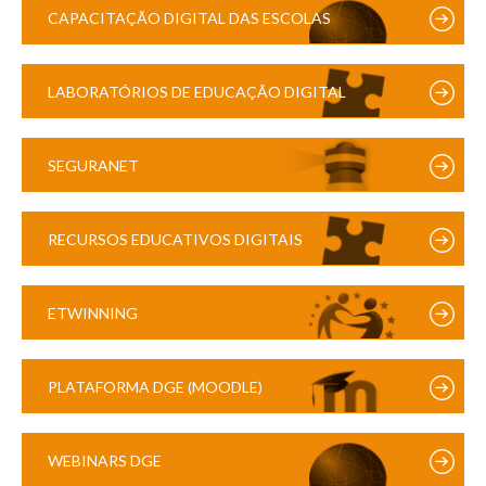
CAPACITAÇÃO DIGITAL DAS ESCOLAS
LABORATÓRIOS DE EDUCAÇÃO DIGITAL
SEGURANET
RECURSOS EDUCATIVOS DIGITAIS
ETWINNING
PLATAFORMA DGE (MOODLE)
WEBINARS DGE