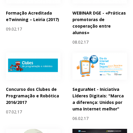
Formação Acreditada
WEBINAR DGE - «Práticas
eTwinning – Leiria (2017)
promotoras de
cooperação entre
09.02.17
alunos»
08.02.17
Concurso dos Clubes de
SeguraNet - Iniciativa
Programação e Robótica
Líderes Digitais: "Marca
2016/2017
a diferença: Unidos por
uma Internet melhor"
07.02.17
06.02.17