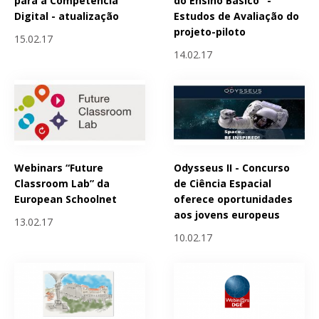
para a Competência
do Ensino Básico" -
Digital - atualização
Estudos de Avaliação do
projeto-piloto
15.02.17
14.02.17
Webinars “Future
Odysseus II - Concurso
Classroom Lab” da
de Ciência Espacial
European Schoolnet
oferece oportunidades
aos jovens europeus
13.02.17
10.02.17