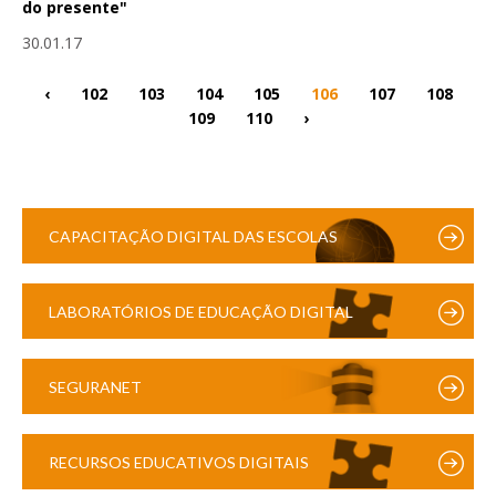
do presente"
30.01.17
‹
102
103
104
105
106
107
108
109
110
›
CAPACITAÇÃO DIGITAL DAS ESCOLAS
LABORATÓRIOS DE EDUCAÇÃO DIGITAL
SEGURANET
RECURSOS EDUCATIVOS DIGITAIS