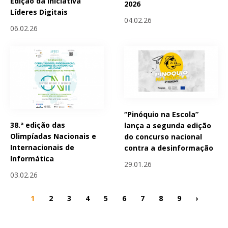
Edição da Iniciativa
2026
Líderes Digitais
04.02.26
06.02.26
“Pinóquio na Escola”
38.ª edição das
lança a segunda edição
Olimpíadas Nacionais e
do concurso nacional
Internacionais de
contra a desinformação
Informática
29.01.26
03.02.26
1
2
3
4
5
6
7
8
9
›