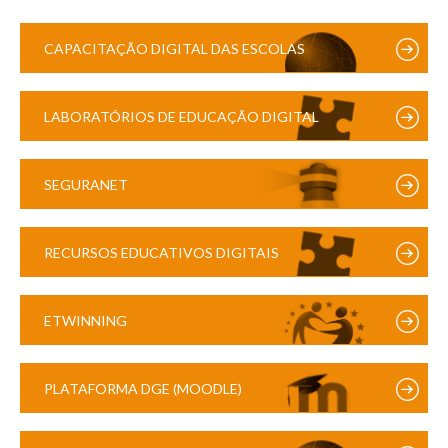
CAPACITAÇÃO DIGITAL DAS ESCOLAS
LABORATÓRIOS DE EDUCAÇÃO DIGITAL
SEGURANET
RECURSOS EDUCATIVOS DIGITAIS
ETWINNING
PLATAFORMA DGE (MOODLE)