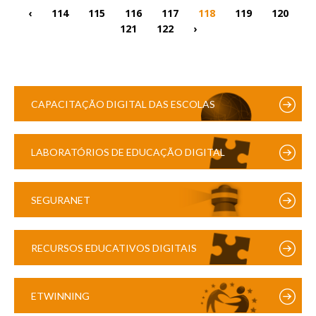
‹
114
115
116
117
118
119
120
121
122
›
CAPACITAÇÃO DIGITAL DAS ESCOLAS
LABORATÓRIOS DE EDUCAÇÃO DIGITAL
SEGURANET
RECURSOS EDUCATIVOS DIGITAIS
ETWINNING