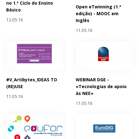
no 1.º Ciclo do Ensino
Open eTwinning (1.ª
Básico
edição) - MOOC em
12.05.16
Inglês
11.05.16
#V_Artibytes_IDEAS TO
WEBINAR DGE -
(RE)USE
«Tecnologias de apoio
às NEE»
11.05.16
11.05.16