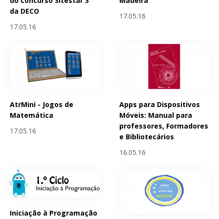
do concurso Sitestar 3
Madeira
da DECO
17.05.16
17.05.16
AtrMini - Jogos de
Apps para Dispositivos
Matemática
Móveis: Manual para
professores, Formadores
17.05.16
e Bibliotecários
16.05.16
Iniciação à Programação