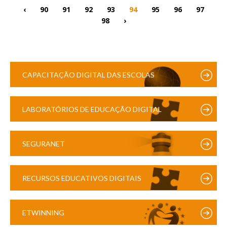
‹
90
91
92
93
94
95
96
97
98
›
CAPACITAÇÃO DIGITAL DAS ESCOLAS
LABORATÓRIOS DE EDUCAÇÃO DIGITAL
SEGURANET
RECURSOS EDUCATIVOS DIGITAIS
ETWINNING