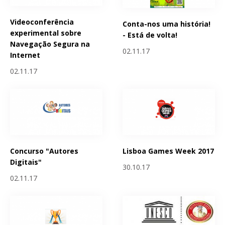
Videoconferência
Conta-nos uma história!
experimental sobre
- Está de volta!
Navegação Segura na
02.11.17
Internet
02.11.17
Concurso "Autores
Lisboa Games Week 2017
Digitais"
30.10.17
02.11.17