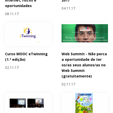
Internet, riscos e
2017
oportunidades
04.11.17
08.11.17
Curso MOOC eTwinning
Web Summit - Não perca
(1.ª edição)
a oportunidade de ter
os/as seus alunos/as no
02.11.17
Web Summit
(gratuitamente)
02.11.17