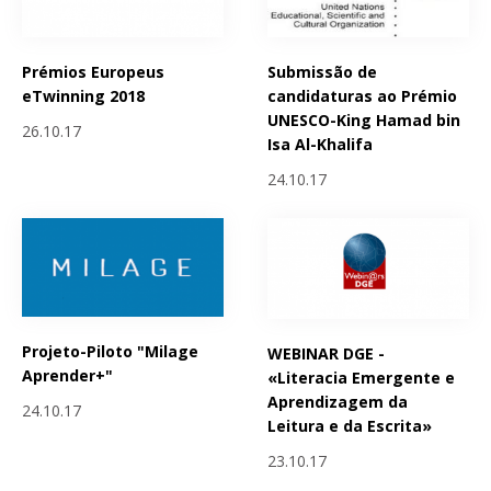
Prémios Europeus
Submissão de
eTwinning 2018
candidaturas ao Prémio
UNESCO-King Hamad bin
26.10.17
Isa Al-Khalifa
24.10.17
Projeto-Piloto "Milage
WEBINAR DGE -
Aprender+"
«Literacia Emergente e
Aprendizagem da
24.10.17
Leitura e da Escrita»
23.10.17