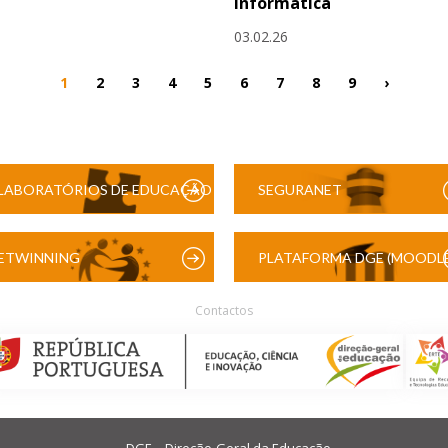
Informática
03.02.26
1
2
3
4
5
6
7
8
9
›
LABORATÓRIOS DE EDUCAÇÃO
SEGURANET
DIGITAL
ETWINNING
PLATAFORMA DGE (MOODLE
Contactos
DGE – Direção-Geral da Educação