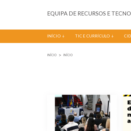
Passar para o conteúdo principal
EQUIPA DE RECURSOS E TECN
INÍCIO
TIC E CURRÍCULO
CI
INÍCIO
INÍCIO
Está aqui
Páginas