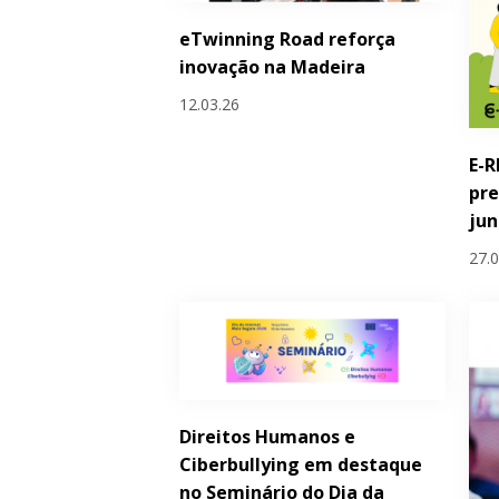
eTwinning Road reforça
inovação na Madeira
12.03.26
E-R
pre
ju
27.
Direitos Humanos e
Ciberbullying em destaque
no Seminário do Dia da