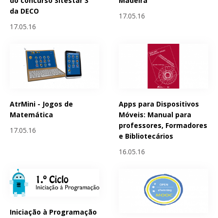
do concurso Sitestar 3
Madeira
da DECO
17.05.16
17.05.16
AtrMini - Jogos de
Apps para Dispositivos
Matemática
Móveis: Manual para
professores, Formadores
17.05.16
e Bibliotecários
16.05.16
Iniciação à Programação