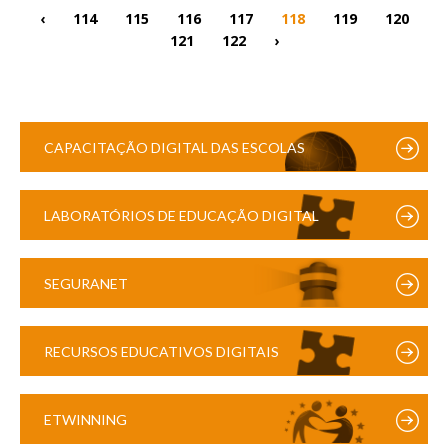
‹
114
115
116
117
118
119
120
121
122
›
CAPACITAÇÃO DIGITAL DAS ESCOLAS
LABORATÓRIOS DE EDUCAÇÃO DIGITAL
SEGURANET
RECURSOS EDUCATIVOS DIGITAIS
ETWINNING