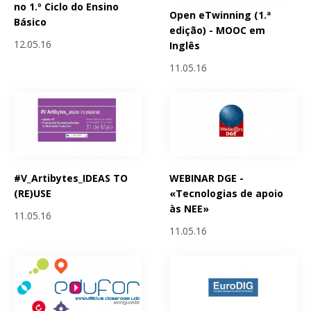
no 1.º Ciclo do Ensino
Open eTwinning (1.ª
Básico
edição) - MOOC em
12.05.16
Inglês
11.05.16
#V_Artibytes_IDEAS TO
WEBINAR DGE -
(RE)USE
«Tecnologias de apoio
às NEE»
11.05.16
11.05.16