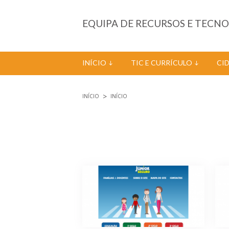
Passar para o conteúdo principal
EQUIPA DE RECURSOS E TECN
INÍCIO
TIC E CURRÍCULO
CI
INÍCIO
INÍCIO
Está aqui
Páginas