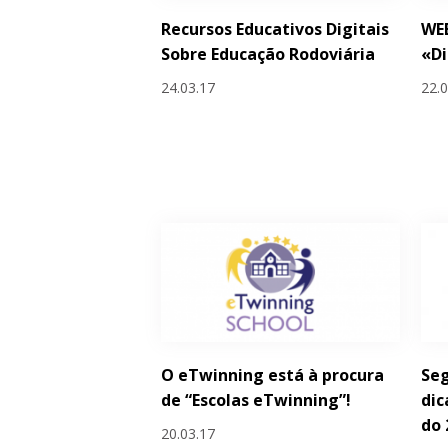
Recursos Educativos Digitais
WE
Sobre Educação Rodoviária
«Di
24.03.17
22.
O eTwinning está à procura
Seg
de “Escolas eTwinning”!
dic
do 
20.03.17