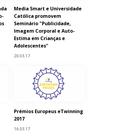
ada
Media Smart e Universidade
o-
Católica promovem
os
Seminário "Publicidade,
Imagem Corporal e Auto-
Estima em Crianças e
Adolescentes"
20.03.17
Prémios Europeus eTwinning
2017
16.03.17