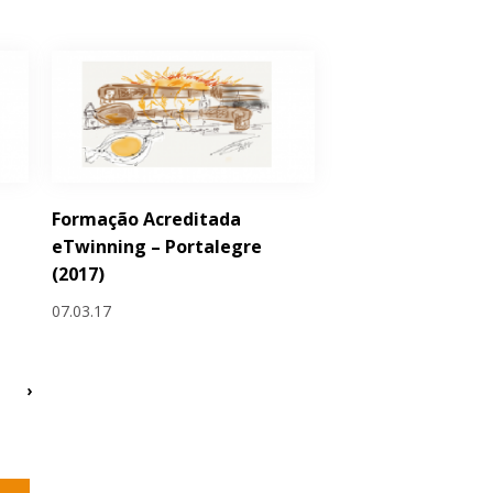
Formação Acreditada
eTwinning – Portalegre
(2017)
07.03.17
›