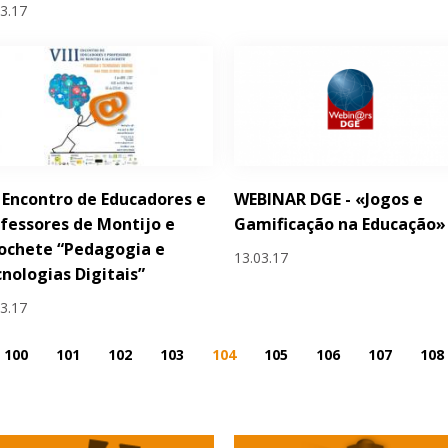
03.17
I Encontro de Educadores e
WEBINAR DGE - «Jogos e
fessores de Montijo e
Gamificação na Educação»
ochete “Pedagogia e
13.03.17
nologias Digitais”
03.17
100
101
102
103
104
105
106
107
108