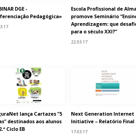
BINAR DGE -
Escola Profissional de Alm
ferenciação Pedagógica»
promove Seminário “Ensin
Aprendizagem: que desafi
03.17
para o século XXI?”
22.03.17
uraNet lança Cartazes ”5
Next Generation Internet
as” destinados aos alunos
Initiative – Relatório Final
2.º Ciclo EB
17.03.17