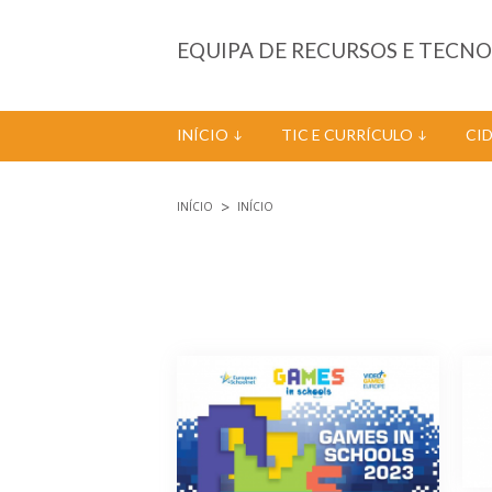
Passar para o conteúdo principal
EQUIPA DE RECURSOS E TECN
INÍCIO
TIC E CURRÍCULO
CI
INÍCIO
INÍCIO
Está aqui
Páginas