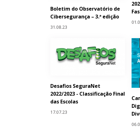
202
Boletim do Observatório de
Fas
Cibersegurança – 3.ª edição
01.
31.08.23
Desafios SeguraNet
2022/2023 - Classificação Final
Ca
das Escolas
Dig
17.07.23
Div
06.