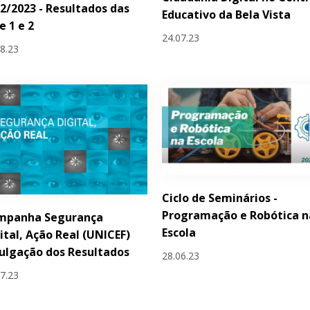
2/2023 - Resultados das
Educativo da Bela Vista
e 1 e 2
24.07.23
08.23
Ciclo de Seminários -
Programação e Robótica n
mpanha Segurança
Escola
ital, Ação Real (UNICEF)
ulgação dos Resultados
28.06.23
07.23