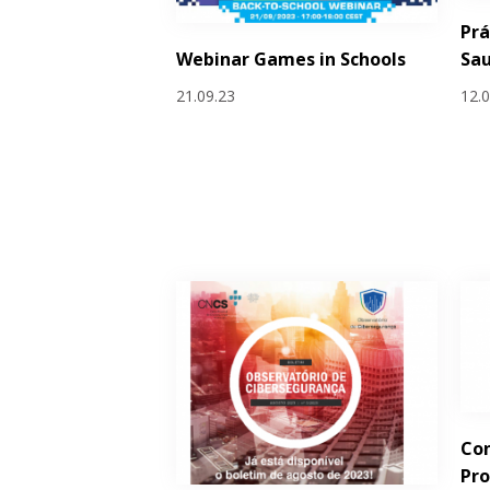
Prá
Webinar Games in Schools
Sa
21.09.23
12.
Con
Pr