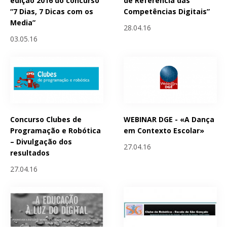
edição 2016 do concurso
de Referência das
“7 Dias, 7 Dicas com os
Competências Digitais”
Media”
28.04.16
03.05.16
Concurso Clubes de
WEBINAR DGE - «A Dança
Programação e Robótica
em Contexto Escolar»
– Divulgação dos
27.04.16
resultados
27.04.16