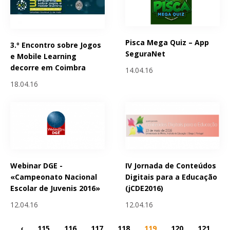
Pisca Mega Quiz – App
3.º Encontro sobre Jogos
SeguraNet
e Mobile Learning
decorre em Coimbra
14.04.16
18.04.16
Webinar DGE -
IV Jornada de Conteúdos
«Campeonato Nacional
Digitais para a Educação
Escolar de Juvenis 2016»
(jCDE2016)
12.04.16
12.04.16
‹
115
116
117
118
119
120
121