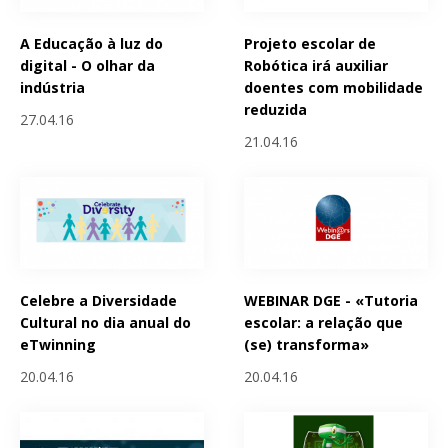
A Educação à luz do
Projeto escolar de
digital - O olhar da
Robótica irá auxiliar
indústria
doentes com mobilidade
reduzida
27.04.16
21.04.16
Celebre a Diversidade
WEBINAR DGE - «Tutoria
Cultural no dia anual do
escolar: a relação que
eTwinning
(se) transforma»
20.04.16
20.04.16