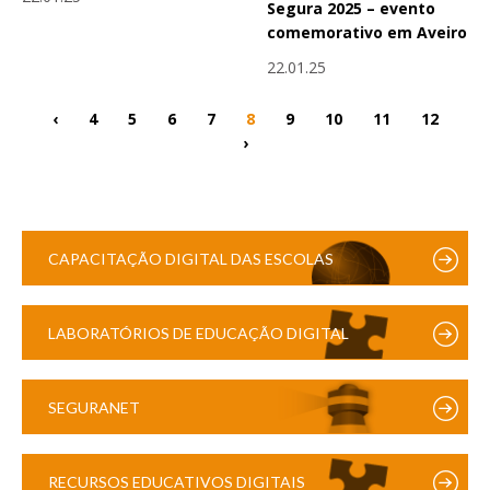
Segura 2025 – evento
comemorativo em Aveiro
22.01.25
‹
4
5
6
7
8
9
10
11
12
›
CAPACITAÇÃO DIGITAL DAS ESCOLAS
LABORATÓRIOS DE EDUCAÇÃO DIGITAL
SEGURANET
RECURSOS EDUCATIVOS DIGITAIS