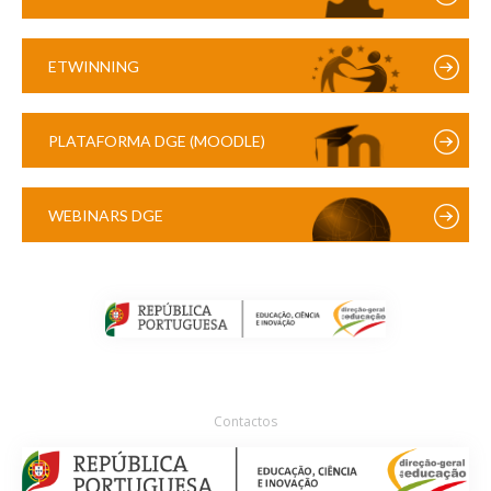
ETWINNING
PLATAFORMA DGE (MOODLE)
WEBINARS DGE
Contactos