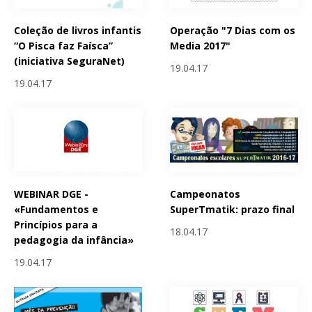
Coleção de livros infantis
Operação "7 Dias com os
“O Pisca faz Faísca”
Media 2017"
(iniciativa SeguraNet)
19.04.17
19.04.17
WEBINAR DGE -
Campeonatos
«Fundamentos e
SuperTmatik: prazo final
Princípios para a
18.04.17
pedagogia da infância»
19.04.17