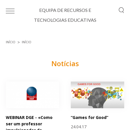
Passar para o conteúdo principal
EQUIPA DE RECURSOS E
TECNOLOGIAS EDUCATIVAS
INÍCIO
INÍCIO
Está aqui
Notícias
Páginas
WEBINAR DGE - «Como
“Games for Good”
ser um professor
24.04.17