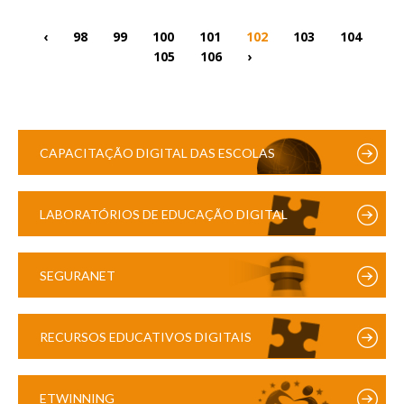
‹
98
99
100
101
102
103
104
105
106
›
CAPACITAÇÃO DIGITAL DAS ESCOLAS
LABORATÓRIOS DE EDUCAÇÃO DIGITAL
SEGURANET
RECURSOS EDUCATIVOS DIGITAIS
ETWINNING