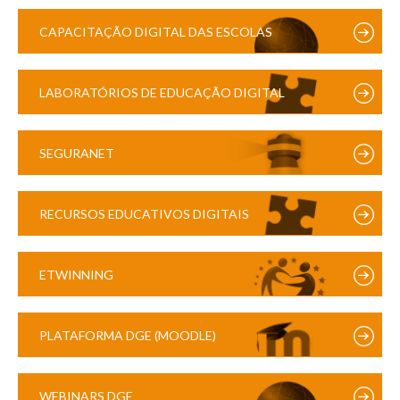
CAPACITAÇÃO DIGITAL DAS ESCOLAS
LABORATÓRIOS DE EDUCAÇÃO DIGITAL
SEGURANET
RECURSOS EDUCATIVOS DIGITAIS
ETWINNING
PLATAFORMA DGE (MOODLE)
WEBINARS DGE