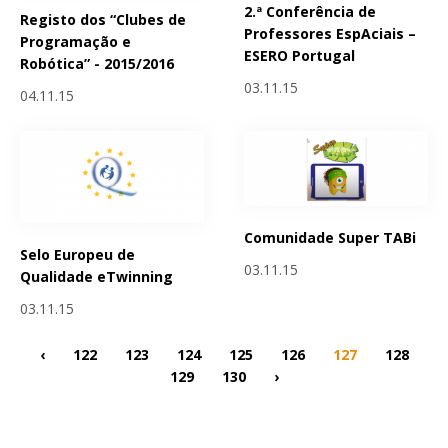
2.ª Conferência de
Registo dos “Clubes de
Professores EspAciais –
Programação e
ESERO Portugal
Robótica” - 2015/2016
03.11.15
04.11.15
Comunidade Super TABi
Selo Europeu de
03.11.15
Qualidade eTwinning
03.11.15
‹
122
123
124
125
126
127
128
129
130
›