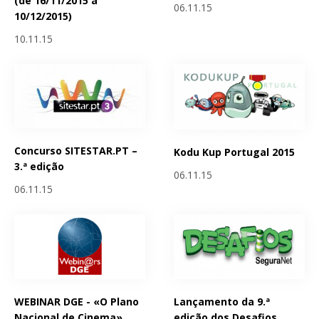
(de 16/11/2015 a
06.11.15
10/12/2015)
10.11.15
Concurso SITESTAR.PT –
Kodu Kup Portugal 2015
3.ª edição
06.11.15
06.11.15
WEBINAR DGE - «O Plano
Lançamento da 9.ª
Nacional de Cinema»
edição dos Desafios