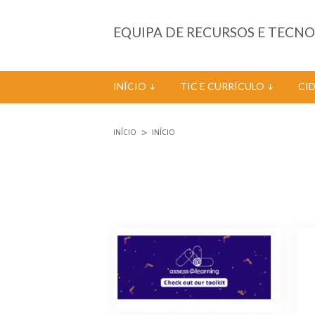
Passar para o conteúdo principal
EQUIPA DE RECURSOS E TECN
INÍCIO
TIC E CURRÍCULO
CI
INÍCIO
INÍCIO
Está aqui
Páginas