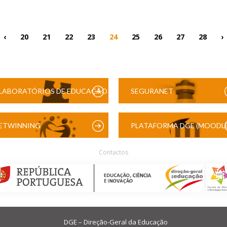
‹
20
21
22
23
24
25
26
27
28
›
LABORATÓRIOS DE EDUCAÇÃO
SEGURANET
DIGITAL
ETWINNING
PLATAFORMA DGE (MOODLE
Contactos
DGE – Direção-Geral da Educação