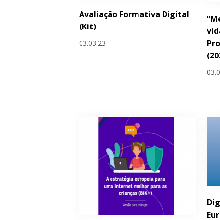
Avaliação Formativa Digital
“Me
(Kit)
vid
Pro
03.03.23
(20
03.
Dig
Eu