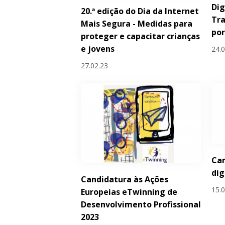
Dig
20.ª edição do Dia da Internet
Tr
Mais Segura - Medidas para
po
proteger e capacitar crianças
e jovens
24.
27.02.23
Ca
dig
Candidatura às Ações
15.
Europeias eTwinning de
Desenvolvimento Profissional
2023