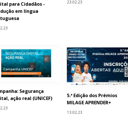
23.02.23
ital para Cidadãos -
adução em língua
rtuguesa
02.23
mpanha: Segurança
5.ª Edição dos Prémios
ital, ação real (UNICEF)
MILAGE APRENDER+
02.23
13.02.23