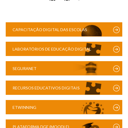
CAPACITAÇÃO DIGITAL DAS ESCOLAS
LABORATÓRIOS DE EDUCAÇÃO DIGITAL
SEGURANET
RECURSOS EDUCATIVOS DIGITAIS
ETWINNING
PLATAFORMA DGE (MOODLE)