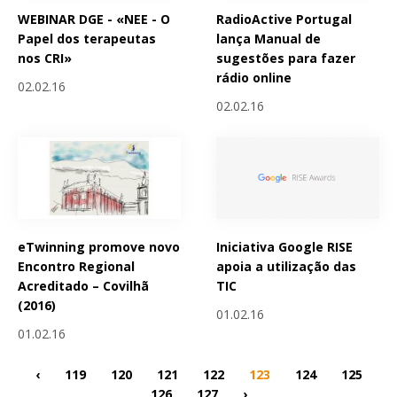
WEBINAR DGE - «NEE - O
RadioActive Portugal
Papel dos terapeutas
lança Manual de
nos CRI»
sugestões para fazer
rádio online
02.02.16
02.02.16
eTwinning promove novo
Iniciativa Google RISE
Encontro Regional
apoia a utilização das
Acreditado – Covilhã
TIC
(2016)
01.02.16
01.02.16
‹
119
120
121
122
123
124
125
126
127
›