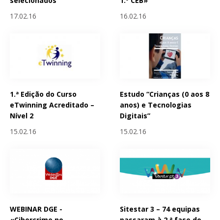
selecionados
1.º CEB»
17.02.16
16.02.16
1.ª Edição do Curso
Estudo “Crianças (0 aos 8
eTwinning Acreditado –
anos) e Tecnologias
Nível 2
Digitais”
15.02.16
15.02.16
WEBINAR DGE -
Sitestar 3 – 74 equipas
«Cibercrime no
passaram à 2.ª fase do