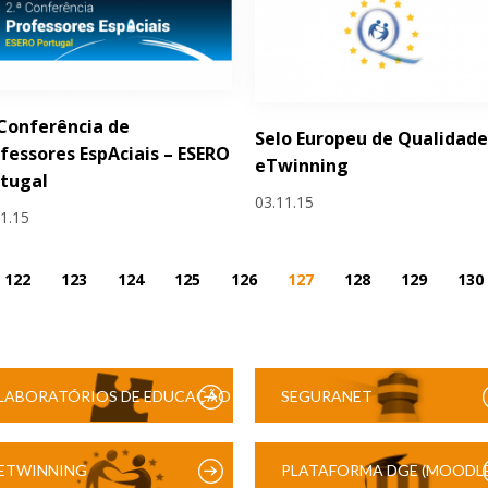
 Conferência de
Selo Europeu de Qualidad
fessores EspAciais – ESERO
eTwinning
tugal
03.11.15
11.15
122
123
124
125
126
127
128
129
130
LABORATÓRIOS DE EDUCAÇÃO
SEGURANET
DIGITAL
ETWINNING
PLATAFORMA DGE (MOODLE