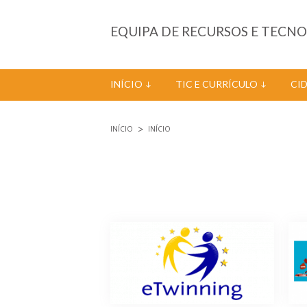
Passar para o conteúdo principal
EQUIPA DE RECURSOS E TECN
INÍCIO
TIC E CURRÍCULO
CI
INÍCIO
INÍCIO
Está aqui
Páginas