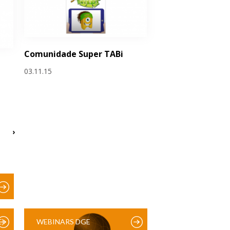
Comunidade Super TABi
e
03.11.15
›
)
WEBINARS DGE