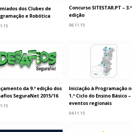
Concurso SITESTAR.PT – 3.ª
miados dos Clubes de
edição
ogramação e Robótica
06.11.15
11.15
çamento da 9.ª edição dos
Iniciação à Programação n
afios SeguraNet 2015/16
1.º Ciclo do Ensino Básico –
eventos regionais
11.15
04.11.15