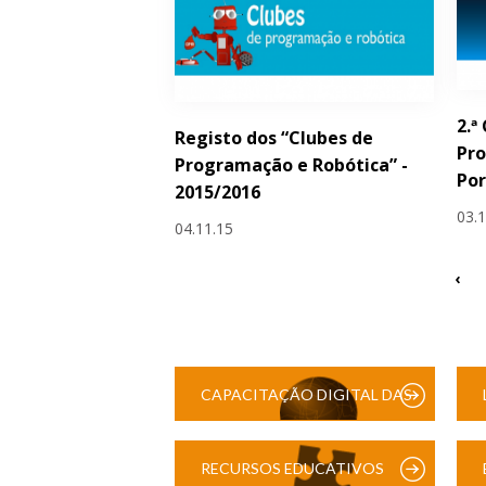
2.ª
Registo dos “Clubes de
Pro
Programação e Robótica” -
Por
2015/2016
03.
04.11.15
‹
CAPACITAÇÃO DIGITAL DAS
ESCOLAS
RECURSOS EDUCATIVOS