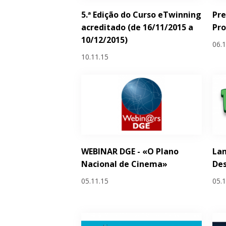
5.ª Edição do Curso eTwinning
Pre
acreditado (de 16/11/2015 a
Pr
10/12/2015)
06.
10.11.15
WEBINAR DGE - «O Plano
Lan
Nacional de Cinema»
Des
05.11.15
05.