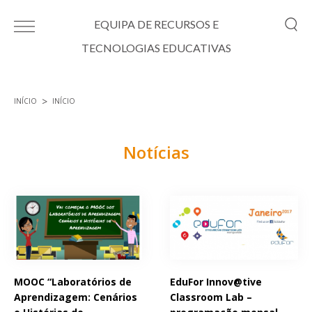
Passar para o conteúdo principal
EQUIPA DE RECURSOS E
TECNOLOGIAS EDUCATIVAS
INÍCIO
INÍCIO
Está aqui
Notícias
Páginas
MOOC “Laboratórios de
EduFor Innov@tive
Aprendizagem: Cenários
Classroom Lab –