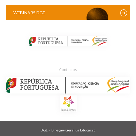
WEBINARS DGE
Contactos
DGE – Direção-Geral da Educação