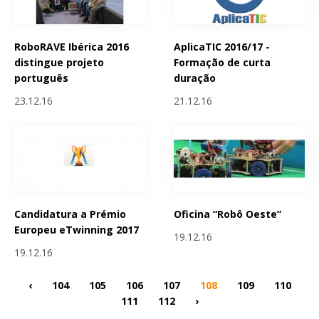
RoboRAVE Ibérica 2016
AplicaTIC 2016/17 -
distingue projeto
Formação de curta
português
duração
23.12.16
21.12.16
Candidatura a Prémio
Oficina “Robô Oeste”
Europeu eTwinning 2017
19.12.16
19.12.16
‹
104
105
106
107
108
109
110
111
112
›