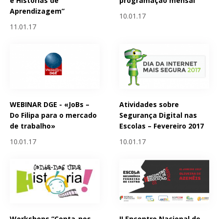
e Histórias de
programação mensal
Aprendizagem”
10.01.17
11.01.17
WEBINAR DGE - «JoBs –
Atividades sobre
Do Filipa para o mercado
Segurança Digital nas
de trabalho»
Escolas – Fevereiro 2017
10.01.17
10.01.17
Workshops “Conta-nos
II Encontro Nacional de