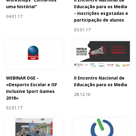
uma história!”
Educação para os Media
- inscrições esgotadas e
04.01.17
participação de alunos
03.01.17
WEBINAR DGE -
II Encontro Nacional de
«Desporto Escolar e ISF
Educação para os Media
Inclusive Sport Games
28.12.16
2018»
02.01.17