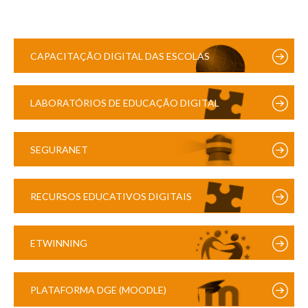
CAPACITAÇÃO DIGITAL DAS ESCOLAS
LABORATÓRIOS DE EDUCAÇÃO DIGITAL
SEGURANET
RECURSOS EDUCATIVOS DIGITAIS
ETWINNING
PLATAFORMA DGE (MOODLE)