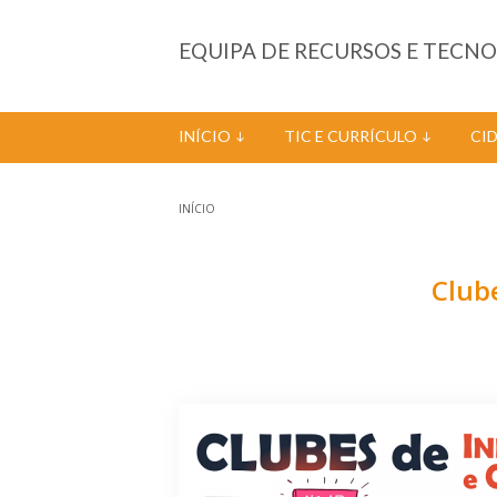
Passar para o conteúdo principal
EQUIPA DE RECURSOS E TECN
INÍCIO
TIC E CURRÍCULO
CI
INÍCIO
Está aqui
Club