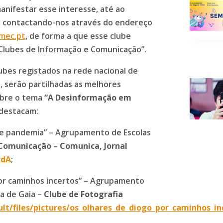
nifestar esse interesse, até ao
, contactando-nos através do endereço
mec.pt
, de forma a que esse clube
“Clubes de Informação e Comunicação”.
ubes registados na rede nacional de
 serão partilhadas as melhores
sobre o tema
“A Desinformação em
 destacam:
e pandemia” – Agrupamento de Escolas
 Comunicação
– Comunica, Jornal
rdA
;
Por caminhos incertos” – Agrupamento
a de Gaia –
Clube de Fotografia
ult/files/pictures/os_olhares_de_diogo_por_caminhos_in