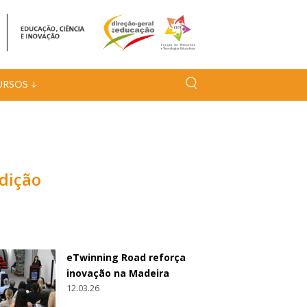
URSOS
dição
eTwinning Road reforça
inovação na Madeira
12.03.26