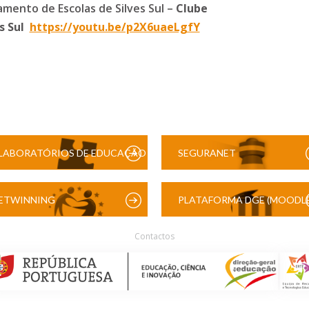
mento de Escolas de Silves Sul –
Clube
s Sul
https://youtu.be/p2X6uaeLgfY
LABORATÓRIOS DE EDUCAÇÃO
SEGURANET
DIGITAL
ETWINNING
PLATAFORMA DGE (MOODLE
Contactos