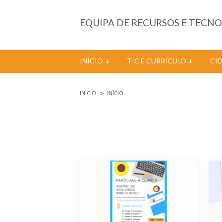
Passar para o conteúdo principal
EQUIPA DE RECURSOS E TECN
INÍCIO
TIC E CURRÍCULO
CI
INÍCIO
INÍCIO
Está aqui
Páginas