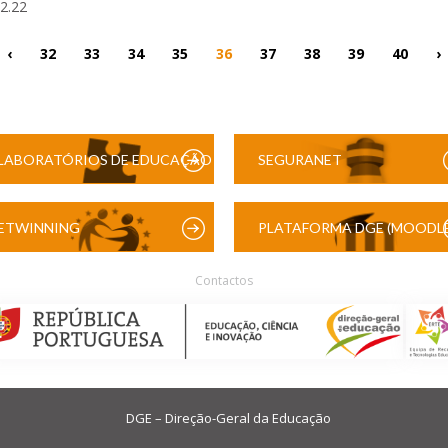
02.22
‹
32
33
34
35
36
37
38
39
40
›
LABORATÓRIOS DE EDUCAÇÃO
SEGURANET
DIGITAL
ETWINNING
PLATAFORMA DGE (MOODLE
Contactos
DGE – Direção-Geral da Educação