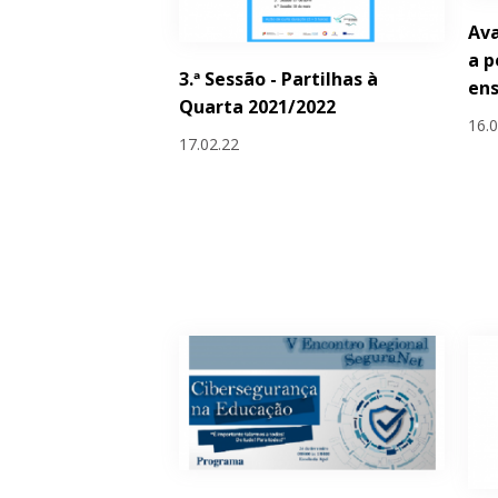
Ava
a p
3.ª Sessão - Partilhas à
ens
Quarta 2021/2022
16.
17.02.22