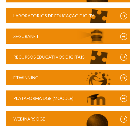
LABORATÓRIOS DE EDUCAÇÃO DIGITAL
SEGURANET
RECURSOS EDUCATIVOS DIGITAIS
ETWINNING
PLATAFORMA DGE (MOODLE)
WEBINARS DGE