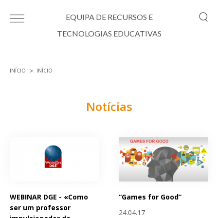
Passar para o conteúdo principal
EQUIPA DE RECURSOS E
TECNOLOGIAS EDUCATIVAS
INÍCIO
INÍCIO
Está aqui
Notícias
Páginas
WEBINAR DGE - «Como
“Games for Good”
ser um professor
24.04.17