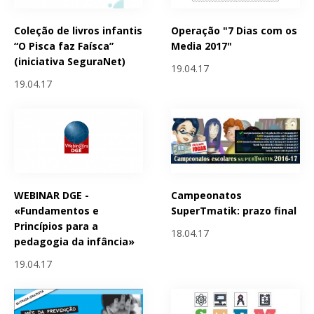
Coleção de livros infantis
Operação "7 Dias com os
“O Pisca faz Faísca”
Media 2017"
(iniciativa SeguraNet)
19.04.17
19.04.17
WEBINAR DGE -
Campeonatos
«Fundamentos e
SuperTmatik: prazo final
Princípios para a
18.04.17
pedagogia da infância»
19.04.17