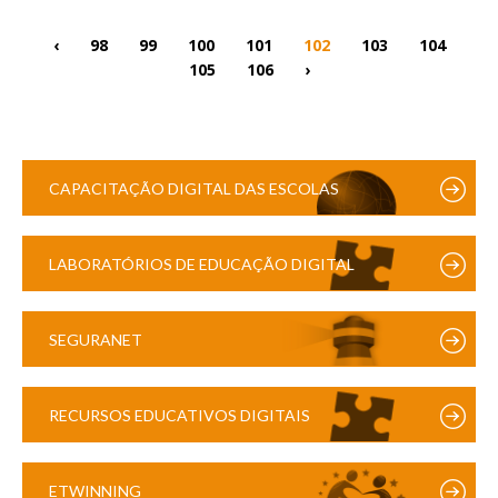
‹
98
99
100
101
102
103
104
105
106
›
CAPACITAÇÃO DIGITAL DAS ESCOLAS
LABORATÓRIOS DE EDUCAÇÃO DIGITAL
SEGURANET
RECURSOS EDUCATIVOS DIGITAIS
ETWINNING