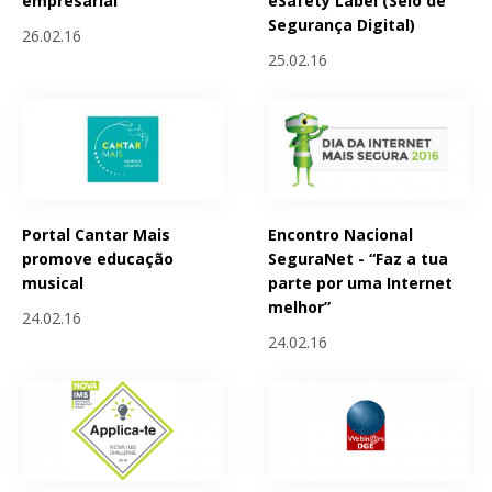
empresarial
eSafety Label (Selo de
Segurança Digital)
26.02.16
25.02.16
Portal Cantar Mais
Encontro Nacional
promove educação
SeguraNet - “Faz a tua
musical
parte por uma Internet
melhor”
24.02.16
24.02.16