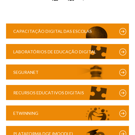
CAPACITAÇÃO DIGITAL DAS ESCOLAS
LABORATÓRIOS DE EDUCAÇÃO DIGITAL
SEGURANET
RECURSOS EDUCATIVOS DIGITAIS
ETWINNING
PLATAFORMA DGE (MOODLE)