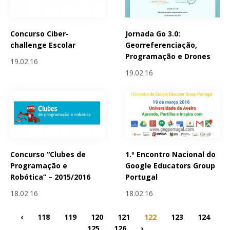
Concurso Ciber-
Jornada Go 3.0:
challenge Escolar
Georreferenciação,
Programação e Drones
19.02.16
19.02.16
Concurso “Clubes de
1.º Encontro Nacional do
Programação e
Google Educators Group
Robótica” – 2015/2016
Portugal
18.02.16
18.02.16
‹
118
119
120
121
122
123
124
125
126
›