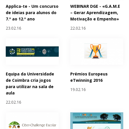
Applica-te - Um concurso
WEBINAR DGE - «G.A.M.E
de ideias para alunos do
– Gerar Aprendizagem,
7.º ao 12.º ano
Motivação e Empenho»
23.02.16
22.02.16
Equipa da Universidade
Prémios Europeus
de Coimbra cria jogos
eTwinning 2016
para utilizar na sala de
19.02.16
aula
22.02.16