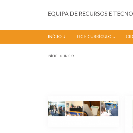
Passar para o conteúdo principal
EQUIPA DE RECURSOS E TECN
INÍCIO
TIC E CURRÍCULO
CI
INÍCIO
INÍCIO
Está aqui
Páginas