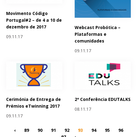
Movimento Código
Portugal#2 – de 4 a 10 de
dezembro de 2017
Webcast Probótica –
Plataformas e
09.11.17
comunidades
09.11.17
Cerimónia de Entrega de
2ª Conferência EDUTALKS
Prémios eTwinning 2017
08.11.17
09.11.17
‹
89
90
91
92
93
94
95
96
97
›