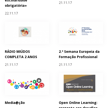
escolaridade
21.11.17
obrigatória»
22.11.17
RÁDIO MIÚDOS
2.ª Semana Europeia da
COMPLETA 2 ANOS
Formação Profissional
21.11.17
21.11.17
Media@ção
Open Online Learning:
resposta aos desafios