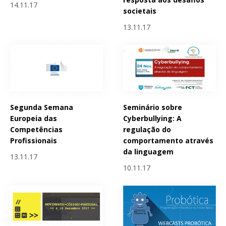
14.11.17
societais
13.11.17
Segunda Semana
Seminário sobre
Europeia das
Cyberbullying: A
Competências
regulação do
Profissionais
comportamento através
da linguagem
13.11.17
10.11.17