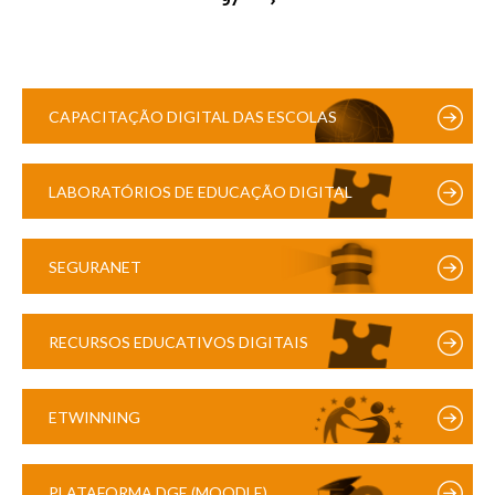
CAPACITAÇÃO DIGITAL DAS ESCOLAS
LABORATÓRIOS DE EDUCAÇÃO DIGITAL
SEGURANET
RECURSOS EDUCATIVOS DIGITAIS
ETWINNING
PLATAFORMA DGE (MOODLE)