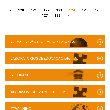
‹
120
121
122
123
124
125
126
127
128
›
CAPACITAÇÃO DIGITAL DAS ESCOLAS
LABORATÓRIOS DE EDUCAÇÃO DIGITAL
SEGURANET
RECURSOS EDUCATIVOS DIGITAIS
ETWINNING