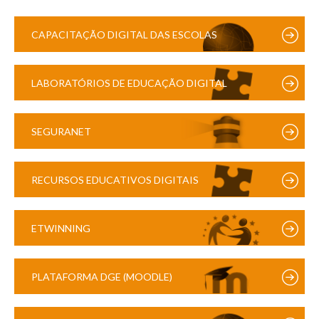
CAPACITAÇÃO DIGITAL DAS ESCOLAS
LABORATÓRIOS DE EDUCAÇÃO DIGITAL
SEGURANET
RECURSOS EDUCATIVOS DIGITAIS
ETWINNING
PLATAFORMA DGE (MOODLE)