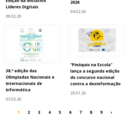
Edição da Iniciativa
2026
Líderes Digitais
04.02.26
06.02.26
“Pinóquio na Escola”
38.ª edição das
lança a segunda edição
Olimpíadas Nacionais e
do concurso nacional
Internacionais de
contra a desinformação
Informática
29.01.26
03.02.26
1
2
3
4
5
6
7
8
9
›