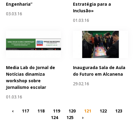
Engenharia”
Estratégia para a
Inclusão»
03.03.16
01.03.16
Media Lab do Jornal de
Inaugurada Sala de Aula
Notícias dinamiza
do Futuro em Alcanena
workshop sobre
29.02.16
Jornalismo escolar
01.03.16
‹
117
118
119
120
121
122
123
124
125
›