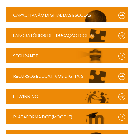
CAPACITAÇÃO DIGITAL DAS ESCOLAS
LABORATÓRIOS DE EDUCAÇÃO DIGITAL
SEGURANET
RECURSOS EDUCATIVOS DIGITAIS
ETWINNING
PLATAFORMA DGE (MOODLE)