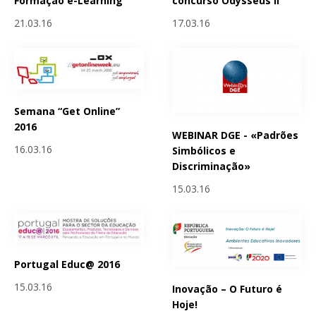
Formação e-Learning
concurso Odysseus II
21.03.16
17.03.16
Semana “Get Online”
2016
WEBINAR DGE - «Padrões
16.03.16
Simbólicos e
Discriminação»
15.03.16
Portugal Educ@ 2016
15.03.16
Inovação – O Futuro é
Hoje!