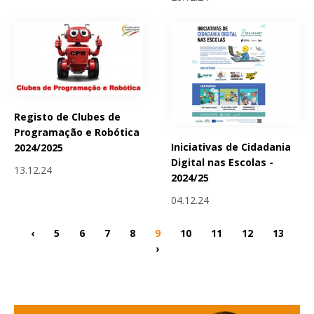
Registo de Clubes de
Programação e Robótica
Iniciativas de Cidadania
2024/2025
Digital nas Escolas -
13.12.24
2024/25
04.12.24
‹
5
6
7
8
9
10
11
12
13
›