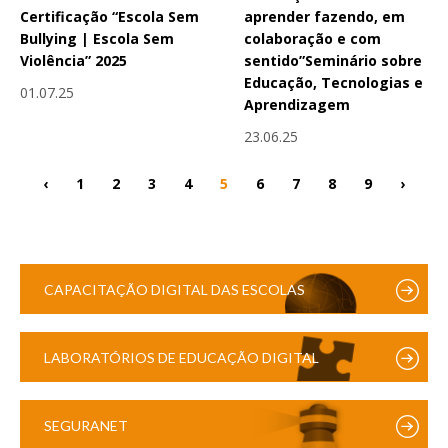
Certificação “Escola Sem
aprender fazendo, em
Bullying | Escola Sem
colaboração e com
Violência” 2025
sentido”Seminário sobre
Educação, Tecnologias e
01.07.25
Aprendizagem
23.06.25
‹
1
2
3
4
5
6
7
8
9
›
CAPACITAÇÃO DIGITAL DAS ESCOLAS
LABORATÓRIOS DE EDUCAÇÃO DIGITAL
SEGURANET