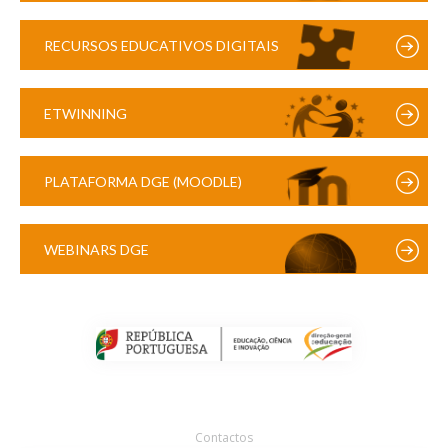
RECURSOS EDUCATIVOS DIGITAIS
ETWINNING
PLATAFORMA DGE (MOODLE)
WEBINARS DGE
Contactos